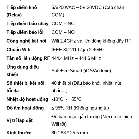
Tiếp điểm khô
5A/250VAC – 5V 30VDC (Cấp chân
(Relay)
COM)
Tiếp điểm báo cháy
COM – NC
Tiếp điểm báo lỗi
COM – NO
Công nghệ kết nối
Wifi 2.4GHz và liên động không dây RF
Chuẩn Wifi
IEEE 802.11 b/g/n 2.4GHz
Tần số liên động RF
444.4 MHz – 444.6 MHz
Ứng dụng điều
SafeFire Smart (iOS/Android)
khiển
Số thiết bị kết nối
40 thiết bị (Đầu báo khói, nhiệt, nút
tối đa
nhấn…)
Nhiệt độ hoạt động
-10°C ~ +55°C
Độ ẩm hoạt động
≤ 95% RH (Không ngưng tụ)
Để bàn hoặc gắn tường (Nơi có tín hiệu
Vị trí lắp đặt
Wifi tốt)
Kích thước
80 * 88 * 25.5 mm