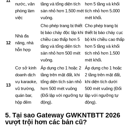
11
nước, văn
tầng và tổng diện tích
hơn 5 tầng và khối
phòng làm
sàn nhỏ hơn 1.500 mét
tích nhỏ hơn 5.000
việc
vuông.
mét khối.
Cho phép trang bị thiết
Cho phép trang bị
bị báo cháy độc lập khi
thiết bị báo cháy cục
Nhà đa
chiều cao thấp hơn 5
bộ khi chiều cao thấp
12
năng, nhà
tầng và tổng diện tích
hơn 5 tầng và khối
hỗn hợp
sàn nhỏ hơn 500 mét
tích nhỏ hơn 1.500
vuông.
mét khối.
Cơ sở kinh
Áp dụng cho 1 hoặc 2
Áp dụng cho 1 hoặc
doanh dịch
tầng trên mặt đất, khi
2 tầng trên mặt đất,
vụ karaoke,
tổng diện tích sàn nhỏ
khi diện tích dưới
13
vũ trường,
hơn 500 mét vuông
500 mét vuông (Đối
quán bar,
(Đối lập với ngưỡng tự
lập với ngưỡng tự
hộp đêm
động).
động).
5. Tại sao Gateway GWKNTBTT 2026
vượt trội hơn các bản cũ?