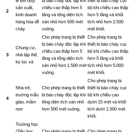
lẻ kết hợp
bị báo cháy độc lập khi
thiết bị báo cháy cục
sản xuất,
chiều cao thấp hơn 5
bộ khi chiều cao thấp
2
kinh doanh
tầng và tổng diện tích
hơn 5 tầng và khối
hàng hóa dễ
sàn nhỏ hơn 500 mét
tích nhỏ hơn 2.500
cháy
vuông.
mét khối.
Cho phép trang bị thiết
Cho phép trang bị
bị báo cháy độc lập khi
thiết bị báo cháy cục
Chung cư,
chiều cao thấp hơn 5
bộ khi chiều cao thấp
3
nhà tập thể,
tầng và tổng diện tích
hơn 5 tầng và khối
ký túc xá
sàn nhỏ hơn 1.500 mét
tích nhỏ hơn 5.000
vuông.
mét khối.
Cho phép trang bị
Nhà trẻ,
Cho phép trang bị thiết
thiết bị báo cháy cục
trường mẫu
bị báo cháy độc lập khi
bộ khi chiều cao
4
giáo, mầm
tổng diện tích sàn nhỏ
dưới 15 mét và khối
non
hơn 500 mét vuông.
tích dưới 1.500 mét
khối.
Trường học
(Tiểu học,
Cho phép trang bị thiết
Cho phép trang bị