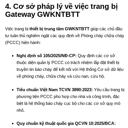
4. Cơ sở pháp lý về việc trang bị
Gateway GWKNTBTT
Việc trang bị
thiết bị trung tâm GWKNTBTT
giúp các chủ đầu
tư tuân thủ nghiêm ngặt các quy định về Phòng cháy chữa cháy
(PCCC) hiện hành:
Nghị định số 105/2025/NĐ-CP:
Quy định các cơ sở
thuộc diện quản lý PCCC có trách nhiệm lắp đặt thiết bị
truyền tin báo cháy để kết nối với Hệ thống Cơ sở dữ liệu
về phòng cháy, chữa cháy và cứu nạn, cứu hộ.
Tiêu chuẩn Việt Nam TCVN 3890:2023:
Yêu cầu trang bị
phương tiện PCCC phù hợp cho nhà và công trình, đặc
biệt là hệ thống báo cháy cục bộ cho các cơ sở quy mô
nhỏ.
Quy chuẩn kỹ thuật quốc gia QCVN 10:2025/BCA: