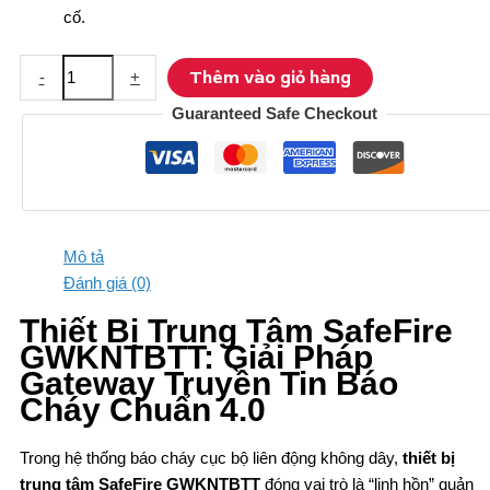
cố.
Thiết
Thêm vào giỏ hàng
-
+
Bị
Guaranteed Safe Checkout
Trung
Tâm
SafeFire
GWKNTBTT
số
lượng
Mô tả
Đánh giá (0)
Thiết Bị Trung Tâm SafeFire
GWKNTBTT: Giải Pháp
Gateway Truyền Tin Báo
Cháy Chuẩn 4.0
Trong hệ thống báo cháy cục bộ liên động không dây,
thiết bị
trung tâm SafeFire GWKNTBTT
đóng vai trò là “linh hồn” quản