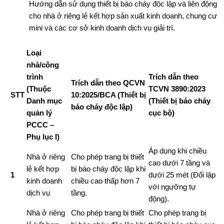
Hướng dẫn sử dụng thiết bị báo cháy độc lập và liên động
cho nhà ở riêng lẻ kết hợp sản xuất kinh doanh, chung cư
mini và các cơ sở kinh doanh dịch vụ giải trí.
Loại
nhà/công
trình
Trích dẫn theo
Trích dẫn theo QCVN
(Thuộc
TCVN 3890:2023
STT
10:2025/BCA (Thiết bị
Danh mục
(Thiết bị báo cháy
báo cháy độc lập)
quản lý
cục bộ)
PCCC –
Phụ lục I)
Áp dụng khi chiều
Nhà ở riêng
Cho phép trang bị thiết
cao dưới 7 tầng và
lẻ kết hợp
bị báo cháy độc lập khi
1
dưới 25 mét (Đối lập
kinh doanh
chiều cao thấp hơn 7
với ngưỡng tự
dịch vụ
tầng.
động).
Nhà ở riêng
Cho phép trang bị thiết
Cho phép trang bị