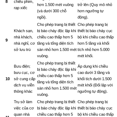
8
chiếu phim,
hơn 1.500 mét vuông
trở lên (Quy mô nhỏ
rạp xiếc
(và dưới 300 chỗ
hơn ngưỡng tự
ngồi).
động).
Cho phép trang bị thiết
Cho phép trang bị
Khách sạn,
bị báo cháy độc lập khi
thiết bị báo cháy cục
nhà khách,
chiều cao thấp hơn 5
bộ khi chiều cao thấp
9
nhà nghỉ, cơ
tầng và tổng diện tích
hơn 5 tầng và khối
sở lưu trú
sàn nhỏ hơn 1.500 mét
tích nhỏ hơn 5.000
vuông.
mét khối.
Cho phép trang bị thiết
Bưu điện;
Áp dụng khi chiều
bị báo cháy độc lập khi
bưu cục, cơ
cao dưới 3 tầng và
chiều cao thấp hơn 5
10
sở cung cấp
khối tích dưới 1.500
tầng và tổng diện tích
dịch vụ viễn
mét khối (Đối lập với
sàn nhỏ hơn 1.500 mét
thông khác
ngưỡng tự động).
vuông.
Trụ sở làm
Cho phép trang bị thiết
Cho phép trang bị
việc của cơ
bị báo cháy độc lập khi
thiết bị báo cháy cục
quan nhà
chiều cao thấp hơn 5
bộ khi chiều cao thấp