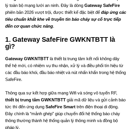
lý toàn bộ mạng lưới an ninh. Đây là dòng
Gateway SafeFire
phiên bản 2026 vượt trội, được thiết kế đặc biệt để
đáp ứng các
tiêu chuẩn khắt khe về truyền tin báo cháy sự cố trực tiếp
đến cơ quan chức năng
.
1. Gateway SafeFire GWKNTBTT là
gì?
Gateway GWKNTBTT
là thiết bị trung tâm kết nối không dây
thế hệ mới, có nhiệm vụ thu nhận, xử lý và điều phối tín hiệu từ
các đầu báo khói, đầu báo nhiệt và nút nhấn khẩn trong hệ thống
SafeFire.
Thông qua sự kết hợp giữa mạng Wifi và sóng vô tuyến RF,
thiết bị trung tâm GWKNTBTT
giải mã dữ liệu và gửi cảnh báo
tức thì đến ứng dụng
SafeFire Smart
trên điện thoại di động.
Đây chính là “mảnh ghép” giúp chuyển đổi hệ thống báo cháy
thông thường thành hệ thống quản lý thông minh và đồng bộ
pháp lý.