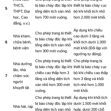
THCS,
bị báo cháy độc lập khi
thiết bị báo cháy cục
5
THPT, Đại
tổng diện tích sàn nhỏ
bộ khi khối tích nhỏ
học, Cao
hơn 700 mét vuông.
hơn 2.000 mét khối.
đẳng, v.v.)
Áp dụng khi chiều
Cho phép trang bị thiết
Nhà khám,
cao dưới 3 tầng và
bị báo cháy độc lập khi
6
chữa bệnh,
khối tích dưới 1.000
tổng diện tích sàn nhỏ
bệnh viện
mét khối (Đối lập với
hơn 300 mét vuông.
ngưỡng tự động).
Cho phép trang bị thiết
Cho phép trang bị
Nhà dưỡng
bị báo cháy độc lập khi
thiết bị báo cháy cục
lão, nhà
chiều cao thấp hơn 3
bộ khi chiều cao thấp
7
chăm sóc
tầng và tổng diện tích
hơn 3 tầng và khối
người
sàn nhỏ hơn 300 mét
tích nhỏ hơn 1.000
khuyết tật
vuông.
mét khối.
Cho phép trang bị thiết
Áp dụng khi khối tích
bị báo cháy độc lập khi
dưới 1.500 mét khối
Nhà hát, rạp
tổng diện tích sàn nhỏ
hoặc dưới 200 chỗ