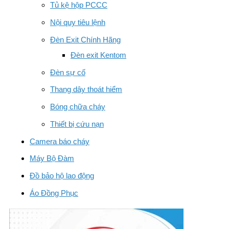
Tủ kệ hộp PCCC
Nội quy tiêu lệnh
Đèn Exit Chính Hãng
Đèn exit Kentom
Đèn sự cố
Thang dây thoát hiểm
Bóng chữa cháy
Thiết bị cứu nạn
Camera báo cháy
Máy Bộ Đàm
Đồ bảo hộ lao động
Áo Đồng Phục