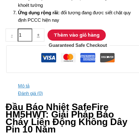
khoét tường
Ứng dụng rộng rãi:
đối tượng đang được siết chặt quy
định PCCC hiện nay
Đầu
Thêm vào giỏ hàng
-
+
báo
Guaranteed Safe Checkout
nhiệt
SafeFire
HM-
5HW-
T
số
Mô tả
lượng
Đánh giá (0)
Đầu Báo Nhiệt SafeFire
HM5HWT: Giải Pháp Báo
Cháy Liên Động Không Dây
Pin 10 Năm