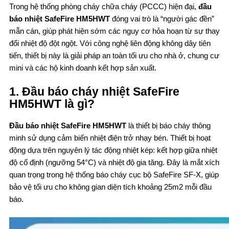
Trong hệ thống phòng cháy chữa cháy (PCCC) hiện đại,
đầu
báo nhiệt SafeFire HM5HWT
đóng vai trò là “người gác đền”
mẫn cán, giúp phát hiện sớm các nguy cơ hỏa hoạn từ sự thay
đổi nhiệt độ đột ngột. Với công nghệ liên động không dây tiên
tiến, thiết bị này là giải pháp an toàn tối ưu cho nhà ở, chung cư
mini và các hộ kinh doanh kết hợp sản xuất.
1. Đầu báo cháy nhiệt SafeFire
HM5HWT là gì?
Đầu báo nhiệt SafeFire HM5HWT
là thiết bị báo cháy thông
minh sử dụng cảm biến nhiệt điện trở nhạy bén. Thiết bị hoạt
động dựa trên nguyên lý tác động nhiệt kép: kết hợp giữa nhiệt
độ cố định (ngưỡng 54°C) và nhiệt độ gia tăng. Đây là mắt xích
quan trọng trong hệ thống báo cháy cục bộ SafeFire SF-X, giúp
bảo vệ tối ưu cho không gian diện tích khoảng 25m2 mỗi đầu
báo.