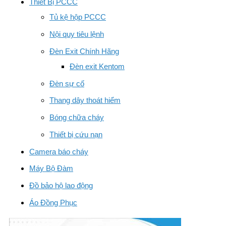
Thiết Bị PCCC
Tủ kệ hộp PCCC
Nội quy tiêu lệnh
Đèn Exit Chính Hãng
Đèn exit Kentom
Đèn sự cố
Thang dây thoát hiểm
Bóng chữa cháy
Thiết bị cứu nạn
Camera báo cháy
Máy Bộ Đàm
Đồ bảo hộ lao động
Áo Đồng Phục