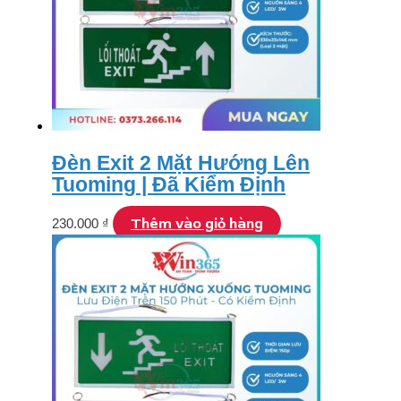
Đèn Exit 2 Mặt Hướng Lên
Tuoming | Đã Kiểm Định
Thêm vào giỏ hàng
230.000
₫