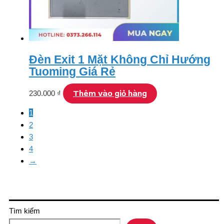
Đèn Exit 1 Mặt Không Chỉ Hướng
Tuoming Giá Rẻ
Thêm vào giỏ hàng
230.000
₫
1
2
3
4
→
Tìm kiếm