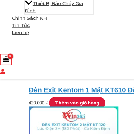
Thiết Bị Báo Cháy Gia
Đình
Chính Sách KH
Tin Tức
Liên hệ
Tìm
kiếm
Đèn Exit Kentom 1 Mặt KT610 Đ
Thêm vào giỏ hàng
420.000
₫