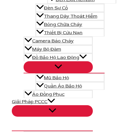
Thêm vào giỏ hàng
415.000
₫
Đèn Sự Cố
Thang Dây Thoát Hiểm
Bóng Chữa Cháy
Thiết Bị Cứu Nạn
Camera Báo Cháy
Máy Bộ Đàm
Đồ Bảo Hộ Lao Động
Mũ Bảo Hộ
Quần Áo Bảo Hộ
Áo Đồng Phục
Giải Pháp PCCC
Đèn Exit Kentom 1 Mặt KT650 Đ
Thêm vào giỏ hàng
435.000
₫