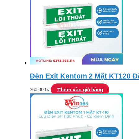
Đèn Exit Kentom 2 Mặt KT120 Đ
Thêm vào giỏ hàng
360.000
₫