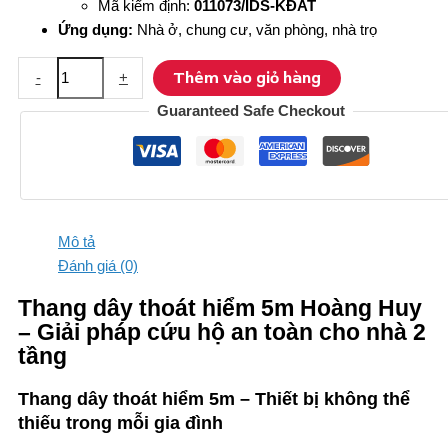
Mã kiểm định:
011073/IDS-KĐAT
Ứng dụng:
Nhà ở, chung cư, văn phòng, nhà trọ
Thang
Thêm vào giỏ hàng
-
+
dây
Guaranteed Safe Checkout
thoát
hiểm
5m
Hoàng
Huy
số
Mô tả
lượng
Đánh giá (0)
Thang dây thoát hiểm 5m Hoàng Huy
– Giải pháp cứu hộ an toàn cho nhà 2
tầng
Thang dây thoát hiểm 5m – Thiết bị không thể
thiếu trong mỗi gia đình