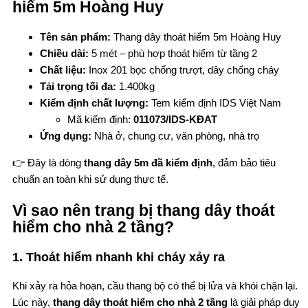
hiểm 5m Hoàng Huy
Tên sản phẩm:
Thang dây thoát hiểm 5m Hoàng Huy
Chiều dài:
5 mét – phù hợp thoát hiểm từ tầng 2
Chất liệu:
Inox 201 bọc chống trượt, dây chống cháy
Tải trọng tối đa:
1.400kg
Kiểm định chất lượng:
Tem kiểm định IDS Việt Nam
Mã kiểm định:
011073/IDS-KĐAT
Ứng dụng:
Nhà ở, chung cư, văn phòng, nhà trọ
👉 Đây là dòng
thang dây 5m đã kiểm định
, đảm bảo tiêu
chuẩn an toàn khi sử dụng thực tế.
Vì sao nên trang bị thang dây thoát
hiểm cho nhà 2 tầng?
1. Thoát hiểm nhanh khi cháy xảy ra
Khi xảy ra hỏa hoạn, cầu thang bộ có thể bị lửa và khói chặn lại.
Lúc này,
thang dây thoát hiểm cho nhà 2 tầng
là giải pháp duy