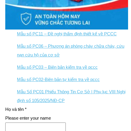
Mẫu số PC11 – Đề nghị thẩm định thiết kế về PCCC
Mẫu số PC06 – Phương án phòng cháy chữa cháy, cứu
nạn cứu hộ của cơ sở
Mẫu số PC03 – Biên bản kiểm tra về pccc
Mẫu số PC02-Biên bản tự kiểm tra về pccc
Mẫu Số PC01 Phiếu Thông Tin Cơ Sở | Phụ lục VIII Nghị
định số 105/2025/NĐ-CP
Họ và tên
*
Please enter your name