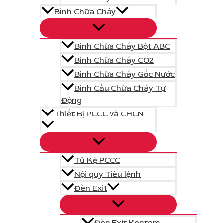
Bình Chữa Cháy
Bình Chữa Cháy Bột ABC
Bình Chữa Cháy CO2
Bình Chữa Cháy Gốc Nước
Bình Cầu Chữa Cháy Tự
Động
Thiết Bị PCCC và CHCN
Tủ Kệ PCCC
Nội quy Tiêu lệnh
Đèn Exit
Công ty TNHH Win365
- GPĐKKD: 0110026240 cấp tại Sở Tài Chính
TP.
Hà Nội
Đèn Exit Kentom