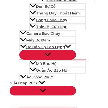
- Địa chỉ: Số 37 ngõ 124 Do Nha, P.Xuân Phương, Tp.Hà 
Đèn Sự Cố
- Hotline: 0373266114
Chúng tôi luôn tìm kiếm và mang đến giải pháp vượt trội v
Thang Dây Thoát Hiểm
Bóng Chữa Cháy
Chính sách mua hàng
Thiết Bị Cứu Nạn
Chính sách về giá
Camera Báo Cháy
Chính sách thanh toán
Máy Bộ Đàm
Chính sách bảo hành
Đồ Bảo Hộ Lao Động
Chính sách giao nhận và vận chuyển
Chính sách đổi trả hoàn hàng
Chính sách kiểm hàng và đồng kiểm
Mũ Bảo Hộ
Nghĩa vụ của người bán và người mua
Chính sách bảo mật
Quần Áo Bảo Hộ
Các điều kiện hoặc hạn chế trong cung cấp
Áo Đồng Phục
Phương thức tiếp nhận và giải quyết phản 
Giải Pháp PCCC
Email Đăng Ký
*
Nhận thông tin khuyến mại, giảm giá