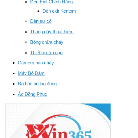
Đèn Exit Chính Hãng
Đèn exit Kentom
Đèn sự cố
Thang dây thoát hiểm
Bóng chữa cháy
Thiết bị cứu nạn
Camera báo cháy
Máy Bộ Đàm
Đồ bảo hộ lao động
Áo Đồng Phục